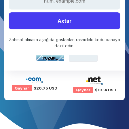
Axtar
Zəhmət olmasa aşağıda göstərilən rəsmdəki kodu xanaya
daxil edin.
Qaynar
$20.75 USD
Qaynar
$19.14 USD