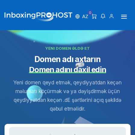
0
AZ
YENI DOMEN ƏLDƏ ET
Domen adı axtarın
Domen adını daxil edin
Yeni domen qeyd etmək, qeydiyyatdan keçən
məlumatı köçürmək və ya dəyişdirmək üçün
qeydiyyatdan keçən .dE şərtlərini açıq şəkildə
qəbul etməlidir.