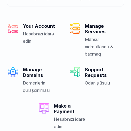
Your Account
Manage
Services
Hesabınızı idarə
Məhsul
edin
xidmətlərinə &
baxmaq
Manage
Support
Domains
Requests
Domenlərin
Ödəniş üsulu
quraşdırılması
Make a
Payment
Hesabınızı idarə
edin