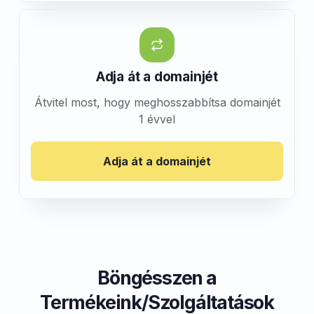
Adja át a domainjét
Átvitel most, hogy meghosszabbítsa domainjét
1 évvel
Adja át a domainjét
Böngésszen a
Termékeink/Szolgáltatások