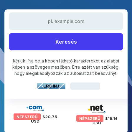
Keresés
Kérjük, írja be a képen látható karaktereket az alábbi
képen a szöveges mezőben. Erre azért van szükség,
hogy megakadályozzák az automatizált beadványt.
NÉPSZERŰ
$20.75
NÉPSZERŰ
$19.14
USD
USD