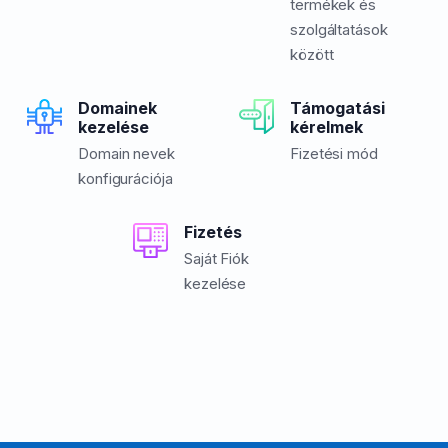
termékek és
szolgáltatások
között
Domainek
Támogatási
kezelése
kérelmek
Domain nevek
Fizetési mód
konfigurációja
Fizetés
Saját Fiók
kezelése